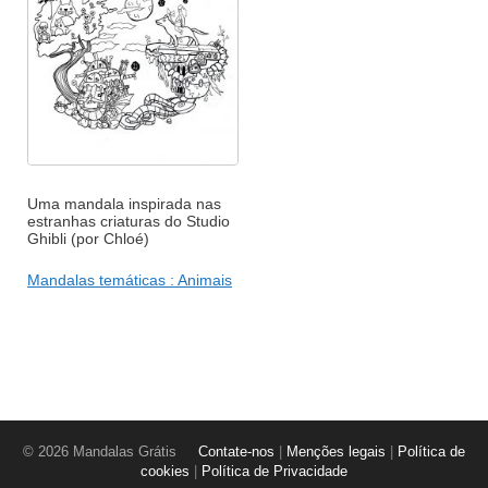
Uma mandala inspirada nas
estranhas criaturas do Studio
Ghibli (por Chloé)
Mandalas temáticas : Animais
© 2026 Mandalas Grátis
Contate-nos
|
Menções legais
|
Política de
cookies
|
Política de Privacidade