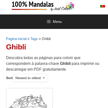
Saltar
para
o
conteúdo
Menu
Pagina inicial
»
Tags
» Ghibli
Ghibli
Descubra todas as páginas para colorir que
correspondem à palavra-chave
Ghibli
para imprimir ou
descarregar em PDF gratuitamente
Sort