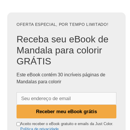
OFERTA ESPECIAL, POR TEMPO LIMITADO!
Receba seu eBook de
Mandala para colorir
GRÁTIS
Este eBook contém 30 incríveis páginas de
Mandalas para colorir
S
e
u
Receber meu eBook grátis
e
n
Aceito receber o eBook gratuito e emails da Just Color.
Política de privacidade