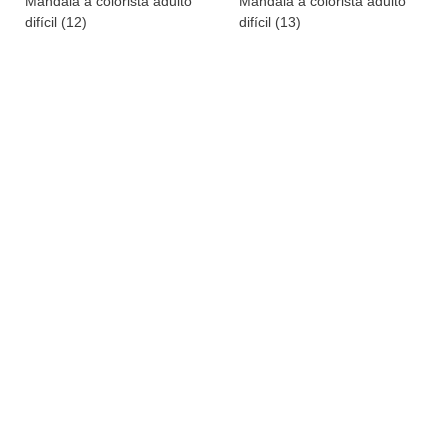
Mandala a colorista adulto
Mandala a colorista adulto
difícil (12)
difícil (13)