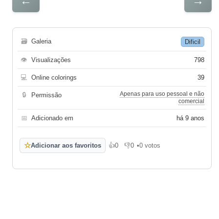
←
→
🗃
Galeria
Dificil
👁
Visualizações
798
💻
Online colorings
39
Apenas para uso pessoal e não
🔒
Permissão
comercial
📅
Adicionado em
há 9 anos
☆
Adicionar aos favoritos
👍
0
👎
0
•
0 votos
Gosto
Não gosto