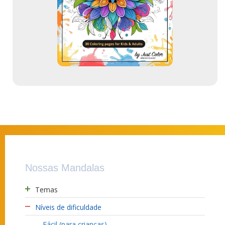
a
i
l
Nossas Mandalas
Temas
Níveis de dificuldade
Fácil (para crianças)