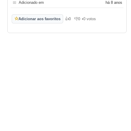
📅
Adicionado em
há 8 anos
☆
Adicionar aos favoritos
👍
0
👎
0
•
0 votos
Gosto
Não gosto