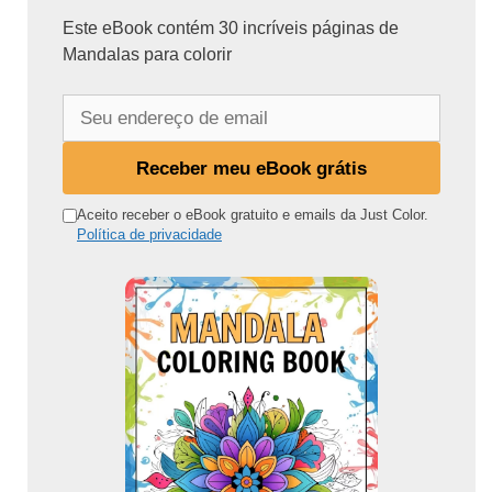
Este eBook contém 30 incríveis páginas de
Mandalas para colorir
S
e
u
Receber meu eBook grátis
e
n
Aceito receber o eBook gratuito e emails da Just Color.
Política de privacidade
d
e
r
e
ç
o
d
e
e
m