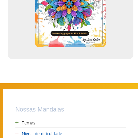
m
a
i
l
Nossas Mandalas
Temas
Níveis de dificuldade