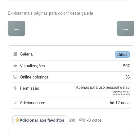
Explorar mais páginas para colorir desta galeria
←
→
🗃
Galeria
Dificil
👁
Visualizações
597
💻
Online colorings
36
Apenas para uso pessoal e não
🔒
Permissão
comercial
📅
Adicionado em
há 12 anos
☆
Adicionar aos favoritos
👍
0
👎
0
•
0 votos
Gosto
Não gosto