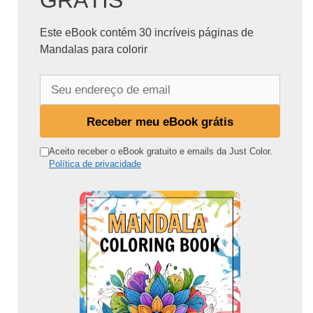
GRÁTIS
Este eBook contém 30 incríveis páginas de
Mandalas para colorir
S
e
u
Receber meu eBook grátis
e
n
Aceito receber o eBook gratuito e emails da Just Color.
Política de privacidade
d
e
r
e
ç
o
d
e
e