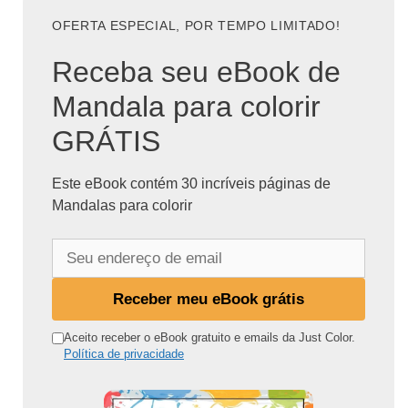
OFERTA ESPECIAL, POR TEMPO LIMITADO!
Receba seu eBook de
Mandala para colorir
GRÁTIS
Este eBook contém 30 incríveis páginas de
Mandalas para colorir
S
e
u
Receber meu eBook grátis
e
n
Aceito receber o eBook gratuito e emails da Just Color.
Política de privacidade
d
e
r