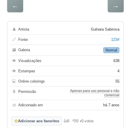
←
→
👤
Artista
Gulnara Sabirova
🔗
Fonte
123rf
🗃
Galeria
Normal
👁
Visualizações
638
👁
Estampas
4
💻
Online colorings
55
Apenas para uso pessoal e não
🔒
Permissão
comercial
📅
Adicionado em
há 7 anos
☆
Adicionar aos favoritos
👍
0
👎
0
•
0 votos
Gosto
Não gosto