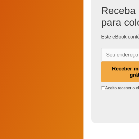
Receba 
para col
Este eBook conté
S
e
u
Receber m
e
grá
n
Aceito receber o e
d
e
r
e
ç
o
d