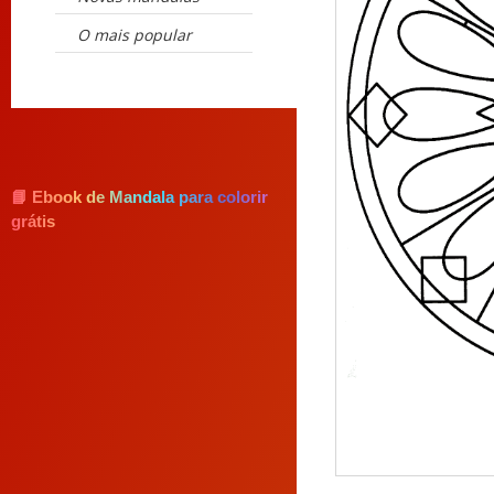
O mais popular
📘 Ebook de Mandala para colorir
grátis