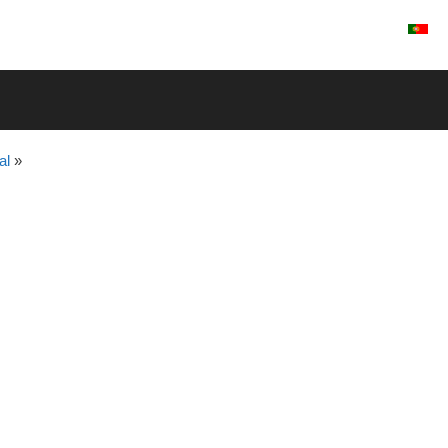
Entrar / Registrar
al
»