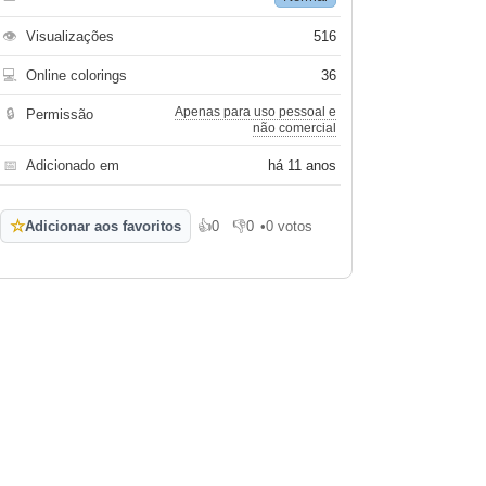
👁
Visualizações
516
💻
Online colorings
36
Apenas para uso pessoal e
🔒
Permissão
não comercial
📅
Adicionado em
há 11 anos
☆
Adicionar aos favoritos
👍
0
👎
0
•
0 votos
Gosto
Não gosto