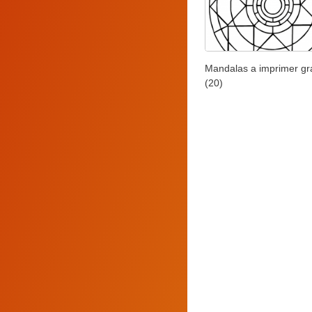
Mandalas a imprimer gra
(20)