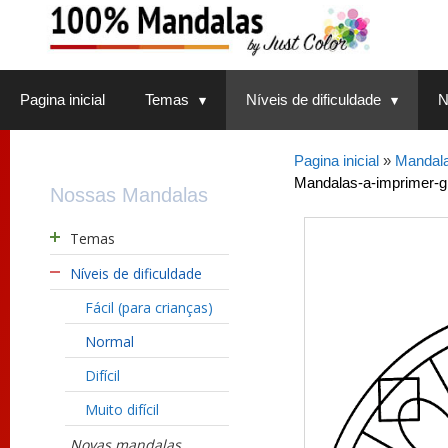
Saltar
para
o
conteúdo
Pagina inicial
Temas
Níveis de dificuldade
N
Pagina inicial
»
Mandalas
Mandalas-a-imprimer-gra
Nossas Mandalas
Temas
Níveis de dificuldade
Fácil (para crianças)
Normal
Difícil
Muito difícil
Novas mandalas