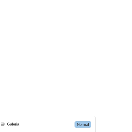
🗃
Galeria
Normal