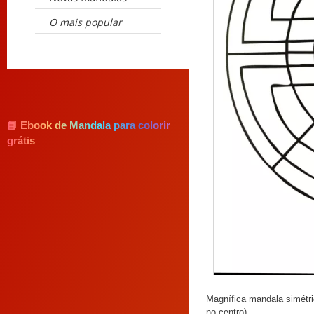
O mais popular
📘 Ebook de Mandala para colorir
grátis
Magnífica mandala simétri
no centro).