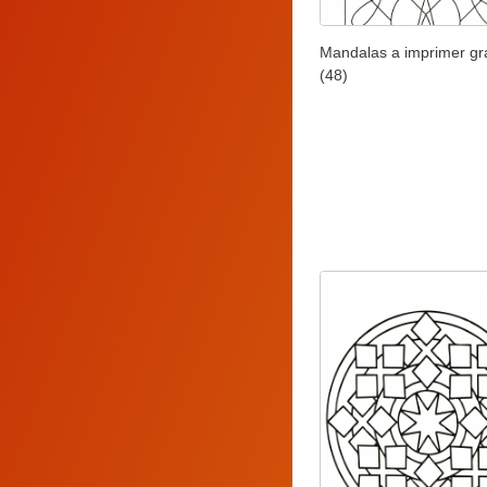
Mandalas a imprimer gra
(48)