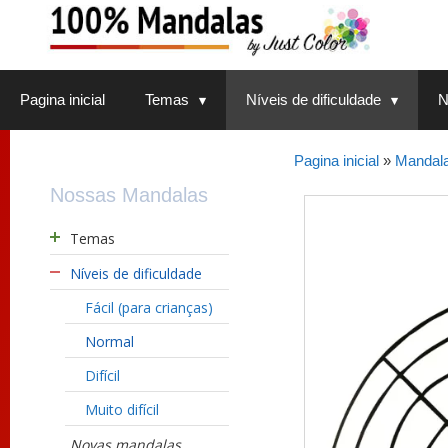
Saltar
para
o
conteúdo
Pagina inicial
Temas
Níveis de dificuldade
N
Pagina inicial
»
Mandalas
Nossas Mandalas
Temas
Níveis de dificuldade
Fácil (para crianças)
Normal
Difícil
Muito difícil
Novas mandalas