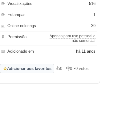
👁
Visualizações
516
👁
Estampas
1
💻
Online colorings
39
Apenas para uso pessoal e
🔒
Permissão
não comercial
📅
Adicionado em
há 11 anos
☆
Adicionar aos favoritos
👍
0
👎
0
•
0 votos
Gosto
Não gosto