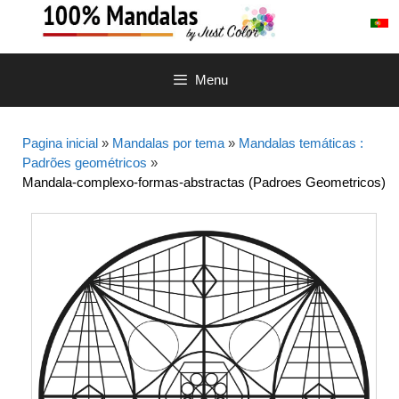
Saltar
para
o
conteúdo
Menu
Pagina inicial
»
Mandalas por tema
»
Mandalas temáticas :
Padrões geométricos
»
Mandala-complexo-formas-abstractas (Padroes Geometricos)