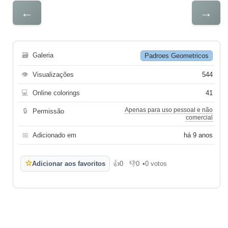
←
→
🗃
Galeria
Padroes Geometricos
👁
Visualizações
544
💻
Online colorings
41
Apenas para uso pessoal e não
🔒
Permissão
comercial
📅
Adicionado em
há 9 anos
☆
Adicionar aos favoritos
👍
0
👎
0
•
0 votos
Gosto
Não gosto