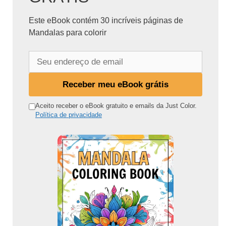
Este eBook contém 30 incríveis páginas de
Mandalas para colorir
S
e
u
Receber meu eBook grátis
e
n
Aceito receber o eBook gratuito e emails da Just Color.
Política de privacidade
d
e
r
e
ç
o
d
e
e
m