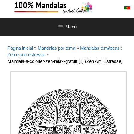
Saltar
para
o
conteúdo
Menu
Pagina inicial
»
Mandalas por tema
»
Mandalas temáticas :
Zen e anti-estresse
»
Mandala-a-colorier-zen-relax-gratuit (1) (Zen Anti Estresse)