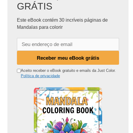
GRÁTIS
Este eBook contém 30 incríveis páginas de
Mandalas para colorir
S
e
u
Receber meu eBook grátis
e
n
Aceito receber o eBook gratuito e emails da Just Color.
Política de privacidade
d
e
r
e
ç
o
d
e