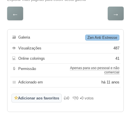
←
→
🗃
Galeria
Zen Anti Estresse
👁
Visualizações
487
💻
Online colorings
41
Apenas para uso pessoal e não
🔒
Permissão
comercial
📅
Adicionado em
há 11 anos
☆
Adicionar aos favoritos
👍
0
👎
0
•
0 votos
Gosto
Não gosto