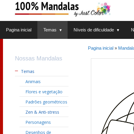
Saltar
para
o
conteúdo
Pagina inicial
Temas
Níveis de dificuldade
N
Pagina inicial
»
Mandala
Nossas Mandalas
Temas
Animais
Flores e vegetação
Padrões geométricos
Zen & Anti-stress
Personagens
Desenhos de