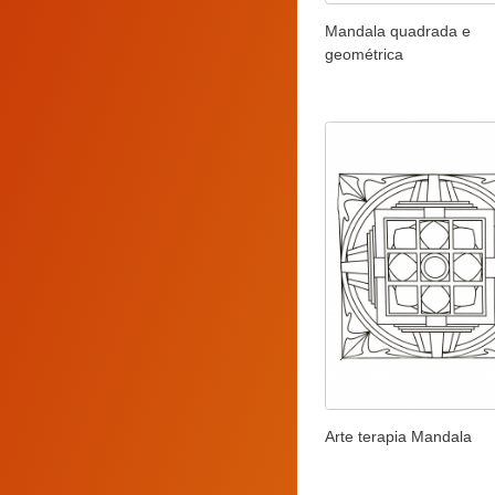
Mandala quadrada e
geométrica
Arte terapia Mandala