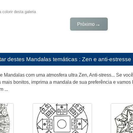
 colorir desta galeria
→
Próximo
tar destes
Mandalas temáticas : Zen e anti-estresse
de Mandalas com uma atmosfera ultra Zen, Anti-stress... Se v
 mais bonitos, imprima a mandala de sua preferência e vamos l
 ...