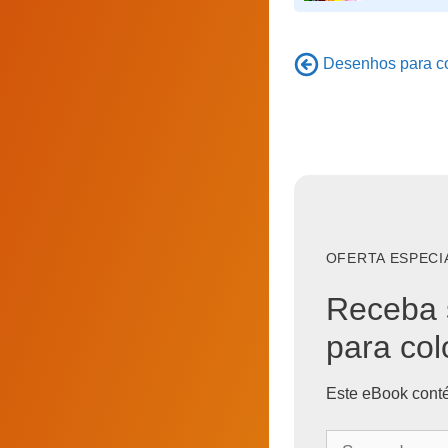
Desenhos para col
OFERTA ESPECI
Receba 
para col
Este eBook conté
S