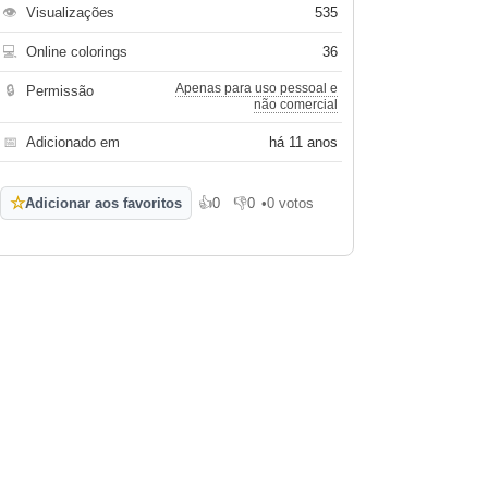
👁
Visualizações
535
💻
Online colorings
36
Apenas para uso pessoal e
🔒
Permissão
não comercial
📅
Adicionado em
há 11 anos
☆
Adicionar aos favoritos
👍
0
👎
0
•
0 votos
Gosto
Não gosto