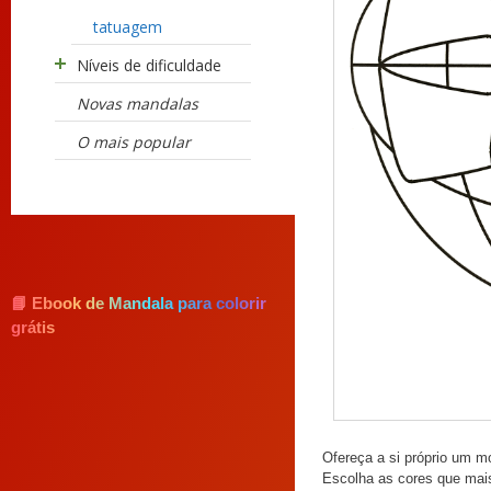
tatuagem
Níveis de dificuldade
Novas mandalas
O mais popular
📘 Ebook de Mandala para colorir
grátis
Ofereça a si próprio um m
Escolha as cores que mai