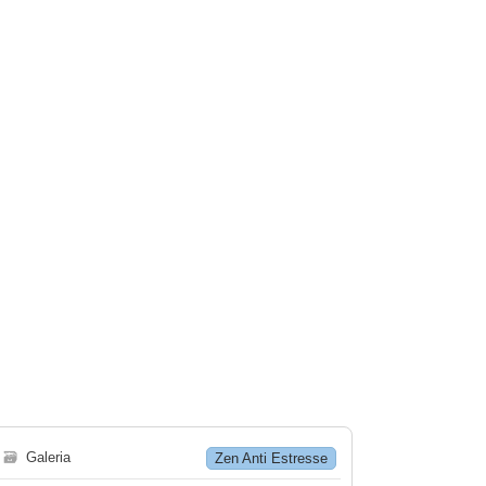
🗃
Galeria
Zen Anti Estresse