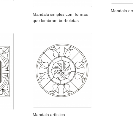
Mandala em
Mandala simples com formas
que lembram borboletas
Mandala artística