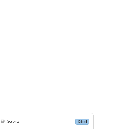
🗃
Galeria
Dificil