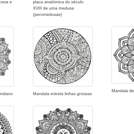
cesa e
placa anatómica do século
XVIII de uma medusa
(peromedusae)
Mandala de
indiano
Mandala estrela linhas grossas