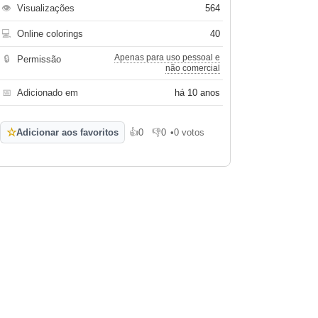
👁
Visualizações
564
💻
Online colorings
40
Apenas para uso pessoal e
🔒
Permissão
não comercial
📅
Adicionado em
há 10 anos
☆
Adicionar aos favoritos
👍
0
👎
0
•
0 votos
Gosto
Não gosto