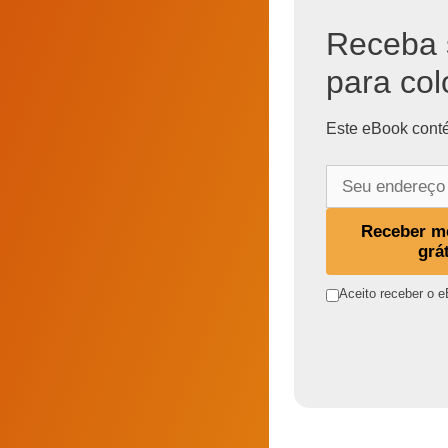
Receba 
para col
Este eBook conté
S
e
u
Receber m
e
grá
n
Aceito receber o e
d
e
r
e
ç
o
d