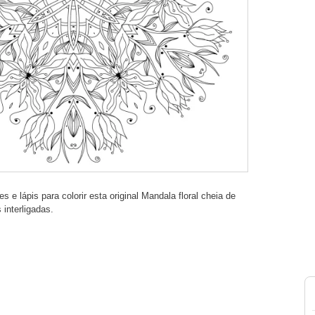
 e lápis para colorir esta original Mandala floral cheia de
interligadas.