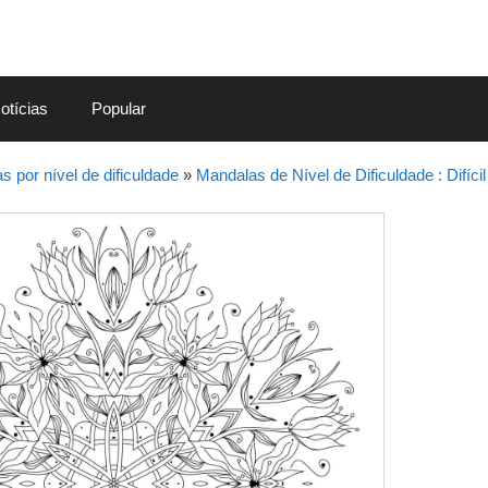
otícias
Popular
 por nível de dificuldade
»
Mandalas de Nível de Dificuldade : Difícil