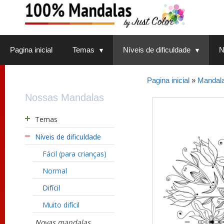
Saltar
para
o
conteúdo
Pagina inicial
Temas
Níveis de dificuldade
N
Pagina inicial
»
Mandalas
Nossas Mandalas
Temas
Níveis de dificuldade
Fácil (para crianças)
Normal
Difícil
Muito difícil
Novas mandalas