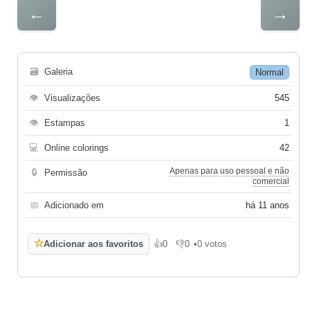
←
→
🗃
Galeria
Normal
👁
Visualizações
545
👁
Estampas
1
💻
Online colorings
42
Apenas para uso pessoal e não
🔒
Permissão
comercial
📅
Adicionado em
há 11 anos
☆
Adicionar aos favoritos
👍
0
👎
0
•
0 votos
Gosto
Não gosto