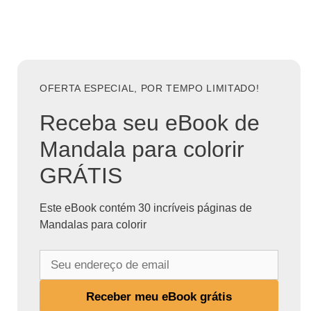
OFERTA ESPECIAL, POR TEMPO LIMITADO!
Receba seu eBook de
Mandala para colorir
GRÁTIS
Este eBook contém 30 incríveis páginas de
Mandalas para colorir
S
e
u
Receber meu eBook grátis
e