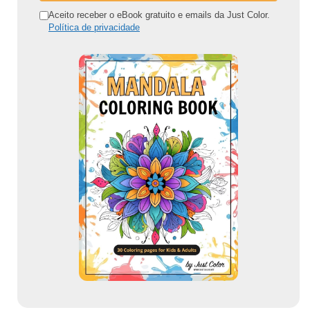
n
Aceito receber o eBook gratuito e emails da Just Color.
Política de privacidade
d
e
r
e
ç
o
d
e
e
m
a
i
l