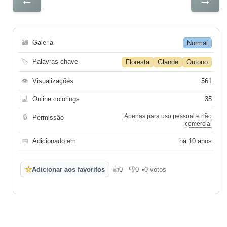
🗃
Galeria
Normal
🏷
Palavras-chave
Floresta
Glande
Outono
👁
Visualizações
561
💻
Online colorings
35
Apenas para uso pessoal e não
🔒
Permissão
comercial
📅
Adicionado em
há 10 anos
☆
Adicionar aos favoritos
👍
0
👎
0
•
0 votos
Gosto
Não gosto