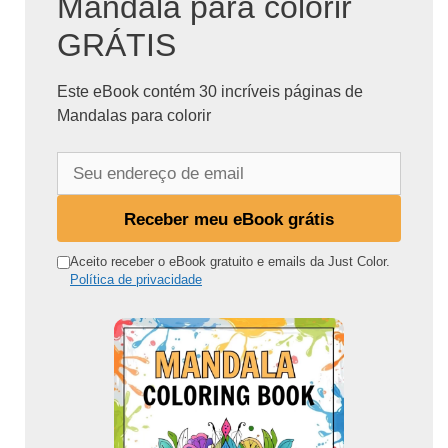
Mandala para colorir
GRÁTIS
Este eBook contém 30 incríveis páginas de
Mandalas para colorir
S
e
u
Receber meu eBook grátis
e
n
Aceito receber o eBook gratuito e emails da Just Color.
Política de privacidade
d
e
r
e
ç
o
d